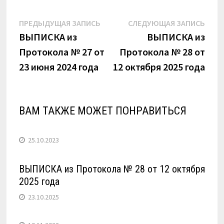
Навигация
Предыдущая
Сле
ПРЕДЫДУЩАЯ ЗАПИСЬ
СЛЕДУЮЩАЯ ЗАПИСЬ
запись:
запи
ВЫПИСКА из
ВЫПИСКА из
по
Протокола № 27 от
Протокола № 28 от
записям
23 июня 2024 года
12 октября 2025 года
ВАМ ТАКЖЕ МОЖЕТ ПОНРАВИТЬСЯ
25.10.2023
ВЫПИСКА из Протокола № 28 от 12 октября
2025 года
23.10.2025