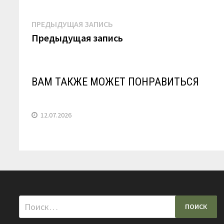
Навигация
Предыдущая
ПРЕДЫДУЩАЯ ЗАПИСЬ
запись:
Предыдущая запись
по
записям
ВАМ ТАКЖЕ МОЖЕТ ПОНРАВИТЬСЯ
12.07.2026
Найти: