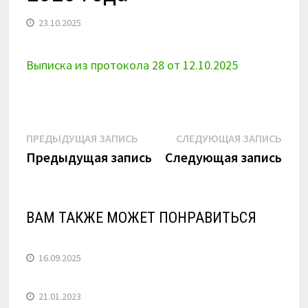
23.10.2025
Выписка из протокола 28 от 12.10.2025
Навигация
Предыдущая
Сле
ПРЕДЫДУЩАЯ ЗАПИСЬ
СЛЕДУЮЩАЯ ЗАПИСЬ
запись:
запи
Предыдущая запись
Следующая запись
по
записям
ВАМ ТАКЖЕ МОЖЕТ ПОНРАВИТЬСЯ
16.09.2025
21.01.2023